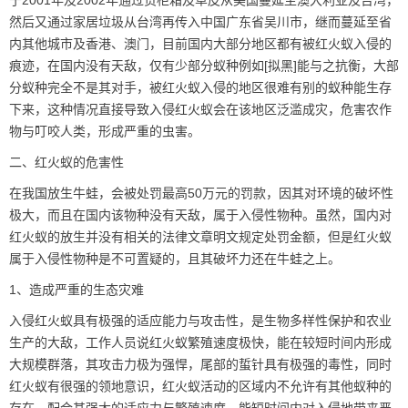
于2001年及2002年通过货柜箱及草皮从美国蔓延至澳大利亚及台湾，
然后又通过家居垃圾从台湾再传入中国广东省吴川市，继而蔓延至省
内其他城市及香港、澳门，目前国内大部分地区都有被红火蚁入侵的
痕迹，在国内没有天敌，仅有少部分蚁种例如[拟黑]能与之抗衡，大部
分蚁种完全不是其对手，被红火蚁入侵的地区很难有别的蚁种能生存
下来，这种情况直接导致入侵红火蚁会在该地区泛滥成灾，危害农作
物与叮咬人类，形成严重的虫害。
二、红火蚁的危害性
在我国放生牛蛙，会被处罚最高50万元的罚款，因其对环境的破坏性
极大，而且在国内该物种没有天敌，属于入侵性物种。虽然，国内对
红火蚁的放生并没有相关的法律文章明文规定处罚金额，但是红火蚁
属于入侵性物种是不可置疑的，且其破坏力还在牛蛙之上。
1、造成严重的生态灾难
入侵红火蚁具有极强的适应能力与攻击性，是生物多样性保护和农业
生产的大敌，工作人员说红火蚁繁殖速度极快，能在较短时间内形成
大规模群落，其攻击力极为强悍，尾部的蜇针具有极强的毒性，同时
红火蚁有很强的领地意识，红火蚁活动的区域内不允许有其他蚁种的