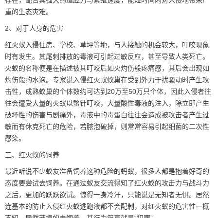
存在，配合其强大的适应力与繁殖速度，能短时间内对入侵地带来严
重的生态灾难。
2、对于人身的危害
红火蚁入侵住房、学校、草坪等地，与人接触的机会较大，叮咬现象
时有发生。其尾刺排放的毒液可引起过敏反应，甚至导致人类死亡。
火蚁的名称便是在描述被其叮咬后如火灼伤般疼痛感，其后会出现如
灼伤般的水泡。专家说入侵红火蚁蚁巢在受到外力干扰骚动时产生攻
击性，成熟蚁巢的个体数约可达到20万至50万只个体，因此入侵者往
往会遭受大量的火蚁以螫针叮咬，大量酸性毒液的注入，除立即产生
破坏性的伤害与剧痛外，毒液中的毒蛋白往往会造成被攻击者产生过
敏而有休克死亡的危险，若脓泡破掉，则常常容易引起细菌的二次性
感染。
三、红火蚁的饲养
最近听说不少蚁友准备饲养这种危险的蚂蚁，很多人都是抱着好奇的
态度要尝试去饲养。在通过蚁友交流得知了红火蚁的攻击力与战斗力
之后，更加的跃跃欲试。惊得一身冷汗，只能说是无知者无惧。居然
连基本的防止入侵红火蚁逃跑液都不会配制，对红火蚁的危害性一概