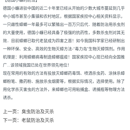
【德国小蠊的防治】
德国小蠊进驻中国的近二十年里已经从开始的少数大城市蔓延到几乎
中小城市甚至小集镇和农村地区，根据国家疾控中心相关资料显示，
一只雌性蟑螂一年最多可以繁殖出一百万只后代．随着防治用杀虫剂
的大量使用，德国小蠊已经具备了极强的抗药性，多数杀虫剂对其无
效．目前蟑螂已取代老鼠成为四害之首！如今我国科学家已经研制出
一种环保、安全、高效的生物灭蟑方法-“毒力岛”生物灭蟑饵剂。作用
机理是：利用蟑螂病毒制造蟑螂瘟疫！国家疾控中心现已经向全国推
广...该领域我国已处在世界领先地位！
现在常用的有效的方法有投放灭蟑螂药毒饵、喷洒杀虫药、涂抹杀蟑
螂粉笔、撒药粉、施放杀虫烟雾等，根据实际情况，选择使用。除了
用化学杀灭害虫的方法外，来蟑螂也可用粘捕盒、诱捕瓶等物理方法
诱杀。
上一页：
臭虫防治及灭杀
下一页：
老鼠防治及灭杀