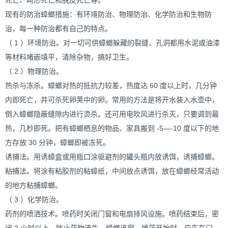
死亡、畸形死亡和脱皮死亡等。
现有的防治蟑螂措施：有环境防治、物理防治、化学防治和生物防
治，每一种防治都有自己的特点。
（ 1 ）环境防治。对一切可供蟑螂躲藏的裂缝、孔洞都用水泥或油漆
等材料堵嵌填平，清除杂物，搞好卫生。
（ 2 ）物理防治。
热杀与冻杀。蟑螂对热的抵抗力较差，热度达 60 度以上时，几分钟
内即死亡，并可杀死卵荚中的卵。常用的方法是将开水装入水壶中，
倒入蟑螂隐蔽缝隙内进行烫杀。还可用电吹风进行杀灭，只要调到最
热，几秒即死。把有蟑螂栖息的物品、家具搬到 -5―-10 度以下的地
方存放 30 分钟，蟑螂即被冻死。
诱捕法。用诱蟑盒或用瓶口涂驱避剂的罐头瓶内放诱饵，诱捕蟑螂。
粘捕法。将涂有粘胶剂的粘蟑纸，中间放点诱饵，放在蟑螂经常活动
的地方粘捕蟑螂。
（ 3 ）化学防治。
药剂的喷洒技术。喷药时关闭门窗和电扇排风设施。喷药结束后，密