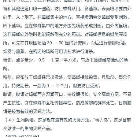
闭 2 小时以上，防止药物流失，蟑螂逃窜。喷药开始时，应先在门、
窗和其他通道口喷一圈药，防止蟑螂从门、窗逃窜。表面喷洒要由外
向里，从上到下。在蟑螂集中的地方，直接喷洒会使蟑螂受到刺激，
四下逃窜。应在蟑螂集中的地方外围先喷药形成封圈，由外向里喷，
这样蟑螂向外跑时也能接触到充分的药量。对蟑螂栖息的缝隙等场
所，可先在其周围喷洒 30 － 50 厘的药带圈，而后进行缝隙喷酒。
烟雾与熏蒸。在密闭的场所可用该技术进行消杀。
毒饵。点多量少， 0.5 － 1 克／平方米，布放于蟑螂经常活动的场
所。
粉剂。应布放于蟑螂经常出没处，使蟑螂接触染毒，具触杀、胃杀作
用。持效期长，一般为 1 － 2 个月，但要防止受潮。
胶饵。胶饵对蟑螂而言湿润可口，持效期很长，安全高效方便，不易
产生抗性，并在蟑螂中互相传播毒性，造成蟑螂的群体死亡。目前胶
饵是较为有效的灭蟑方法。
（ 4 ）生物防治。这是现在最有效的灭蟑方法。“毒力岛”，这是目前
全球唯一的生物灭蟑产品。