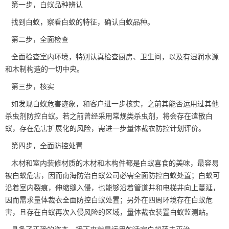
第一步，白蚁品种辨认
找到白蚁，察看白蚁的特征，确认白蚁品种。
第二步，全面检查
全面检查室内环境，特别认真检查厨房、卫生间，以及有湿润水源
和木制构造的一切中央。
第三步，核实
如发现白蚁危害迹象，和客户进一步核实，之前其能否运用过其他
杀虫剂防控白蚁。若之前曾经采用常规类杀虫剂，将会存在遣散白
蚁，存在危害扩展化的风险，需进一步量体裁衣防控计划评价。
第四步，全面防控处置
木材和室内装修材质的木材和木构件都是白蚁喜食的美味，最容易
被
白蚁危害
，因而南海防治白蚁公司必需全面防控白蚁处置；白蚁可
沿着室内裂痕，伸缩缝入侵，也能够沿着管道井和电梯井向上蔓延，
因而需求量体裁衣全面防控白蚁处置；另外在四周环境存在白蚁危
害，且存在白蚁再次入侵风险的区域，量体裁衣装置白蚁监测站。