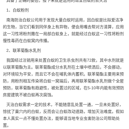
具备了正确的姿态，接下来就是运用的适宜白蚁药去灭治
1、白蚁粉剂
南海防治白蚁公司用于发现大量白蚁时运用，因白蚁是比拟爱洁净
的生物，当它们看到同伴身上有异物，便会用嘴去帮对方清算，应用
这一习性将粉剂撒在一局部白蚁身上，就能经过白蚁这一习性将粉剂
慢性毒药在白蚁窝内传播。
2、联苯菊酯水乳剂
我国经过注销用来处置白蚁的卫生杀虫剂共有72款，其中水剂就是
以联苯菊酯为主。联苯菊酯成分水乳剂在土壤中喷洒后，不会挪动，
对环境较为平安，而且它不会在哺乳体内蓄积。联苯菊酯主要用来预
防，用粉剂相互传染将白蚁一窝端后，再用联苯菊酯水乳剂做个全屋
预防，联苯菊酯有趋避性，被处置过的区域，在5-10年内能有效预防
房屋建筑不被白蚁再次腐蚀。
灭治白蚁需求一定的技术，不能随意乱处置一通，一旦未处置好，
惊扰了巢穴内的白蚁，反而会让白蚁改动道路，增加灭治难度。假如
本人真实一点不懂处置办法，能够请当地
专业虫害防治
公司帮助处
置。