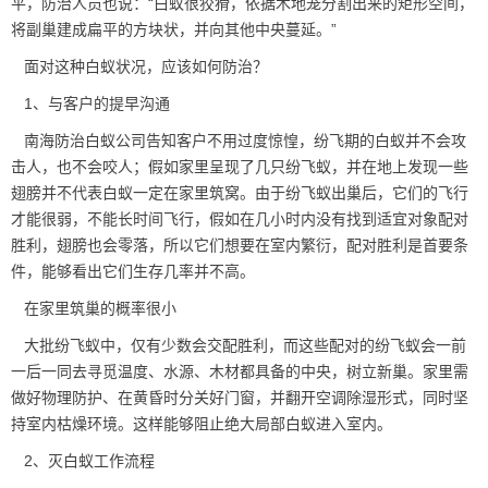
平，防治人员也说：“白蚁很狡猾，依据木地笼分割出来的矩形空间，
将副巢建成扁平的方块状，并向其他中央蔓延。”
面对这种白蚁状况，应该如何防治？
1、与客户的提早沟通
南海防治白蚁公司告知客户不用过度惊惶，纷飞期的白蚁并不会攻
击人，也不会咬人；假如家里呈现了几只纷飞蚁，并在地上发现一些
翅膀并不代表白蚁一定在家里筑窝。由于纷飞蚁出巢后，它们的飞行
才能很弱，不能长时间飞行，假如在几小时内没有找到适宜对象配对
胜利，翅膀也会零落，所以它们想要在室内繁衍，配对胜利是首要条
件，能够看出它们生存几率并不高。
在家里筑巢的概率很小
大批纷飞蚁中，仅有少数会交配胜利，而这些配对的纷飞蚁会一前
一后一同去寻觅温度、水源、木材都具备的中央，树立新巢。家里需
做好物理防护、在黄昏时分关好门窗，并翻开空调除湿形式，同时坚
持室内枯燥环境。这样能够阻止绝大局部白蚁进入室内。
2、灭白蚁工作流程