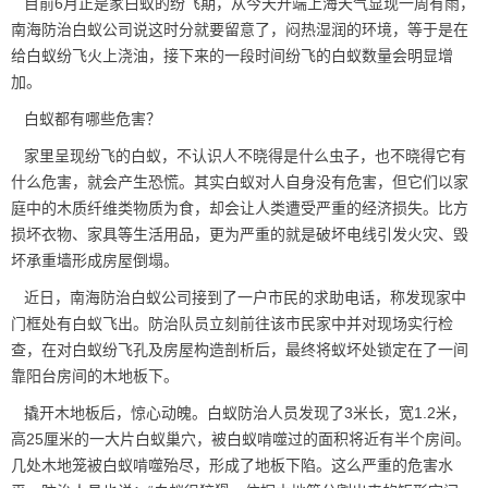
目前6月正是家白蚁的纷飞期，从今天开端上海天气显现一周有雨，
南海防治白蚁公司说这时分就要留意了，闷热湿润的环境，等于是在
给白蚁纷飞火上浇油，接下来的一段时间纷飞的白蚁数量会明显增
加。
白蚁都有哪些危害？
家里呈现纷飞的白蚁，不认识人不晓得是什么虫子，也不晓得它有
什么危害，就会产生恐慌。其实白蚁对人自身没有危害，但它们以家
庭中的木质纤维类物质为食，却会让人类遭受严重的经济损失。比方
损坏衣物、家具等生活用品，更为严重的就是破坏电线引发火灾、毁
坏承重墙形成房屋倒塌。
近日，南海防治白蚁公司接到了一户市民的求助电话，称发现家中
门框处有白蚁飞出。防治队员立刻前往该市民家中并对现场实行检
查，在对白蚁纷飞孔及房屋构造剖析后，最终将蚁坏处锁定在了一间
靠阳台房间的木地板下。
撬开木地板后，惊心动魄。
白蚁防治
人员发现了3米长，宽1.2米，
高25厘米的一大片白蚁巢穴，被白蚁啃噬过的面积将近有半个房间。
几处木地笼被白蚁啃噬殆尽，形成了地板下陷。这么严重的危害水