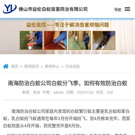
导航
»
»
»
首页
新闻资讯
新闻中心
行业动态
南海防治白蚁公司白蚁分飞季，如何有效防治白蚁
来源：本站
作者：admin
日期：2020/7/18
浏览：
100
南海防治白蚁公司
家庭内发现的白蚁繁衍蚁主要是乳白蚁和家白
蚁，乳白蚁纷飞蚁通常在每年2月份开端纷飞，到4月根本完毕，而家
白蚁则是从4月开端，到完整完毕是8月份。