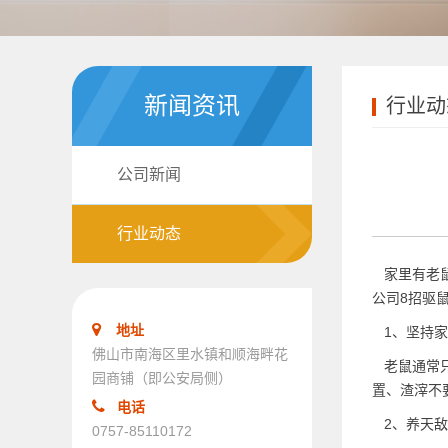
新闻资讯
行业动
公司新闻
行业动态
家里有老鼠
公司
8招驱
地址
1、坚持家
佛山市南海区里水镇和顺海畔花
老鼠通常只
园商铺（即公安局侧）
置、渣滓不
电话
2、养天敌
0757-85110172