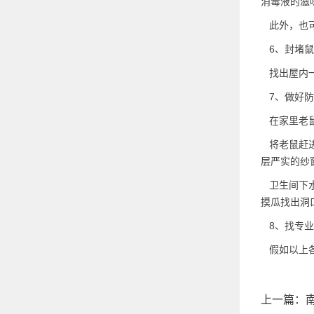
消毒液的滋
此外，也可
6、封堵鼠
找出屋内一
7、做好防
在家里老鼠
将老鼠赶进
层严实的纱
卫生间下水
摸瓜找出洞
8、找专业
假如以上各
上一篇：