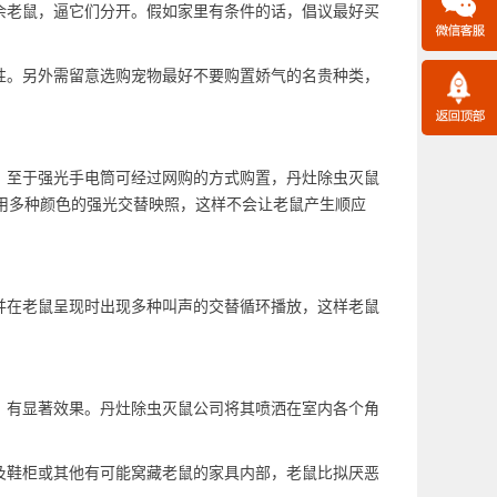
余老鼠，逼它们分开。假如家里有条件的话，倡议最好买
。
性。另外需留意选购宠物最好不要购置娇气的名贵种类，
，至于强光手电筒可经过网购的方式购置，丹灶
除虫灭鼠
用多种颜色的强光交替映照，这样不会让老鼠产生顺应
并在老鼠呈现时出现多种叫声的交替循环播放，这样老鼠
，有显著效果。丹灶除虫灭鼠公司将其喷洒在室内各个角
及鞋柜或其他有可能窝藏老鼠的家具内部，老鼠比拟厌恶