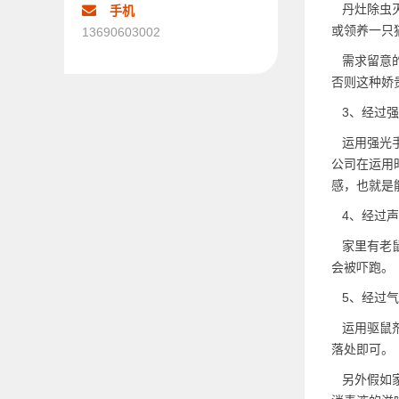
丹灶除虫灭
手机
或领养一只
13690603002
需求留意的
否则这种娇
3、经过强
运用强光手
公司在运用
感，也就是
4、经过声
家里有老鼠
会被吓跑。
5、经过气
运用驱鼠剂
落处即可。
另外假如家