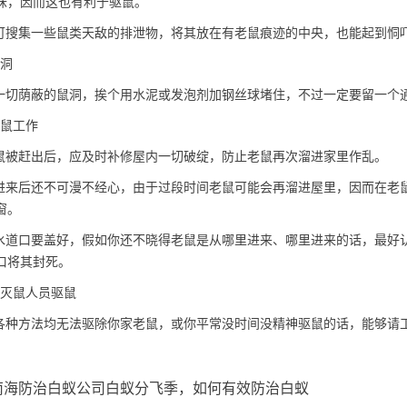
味，因而这也有利于驱鼠。
搜集一些鼠类天敌的排泄物，将其放在有老鼠痕迹的中央，也能起到恫
洞
切荫蔽的鼠洞，挨个用水泥或发泡剂加钢丝球堵住，不过一定要留一个
鼠工作
被赶出后，应及时补修屋内一切破绽，
防止老鼠
再次溜进家里作乱。
来后还不可漫不经心，由于过段时间老鼠可能会再溜进屋里，因而在老
窗。
道口要盖好，假如你还不晓得老鼠是从哪里进来、哪里进来的话，最好
口将其封死。
灭鼠人员驱鼠
种方法均无法驱除你家老鼠，或你平常没时间没精神驱鼠的话，能够请
南海防治白蚁公司白蚁分飞季，如何有效防治白蚁