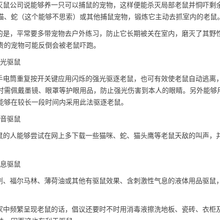
鼠公司说能够养一只可以捕鼠的宠物，这样便能杀灭局部老鼠并恫吓剩
猫、蛇（这个能够不思索）或其他捕鼠宠物，锻炼它主动去抓室内的老鼠
是，平常要多带宠物去户外练习，防止它长期被关在室内，磨灭了其野
贵的宠物可能反倒会被老鼠吓跑。
光
驱鼠
电筒重复按开关键应用闪烁的强光驱逐老鼠，也可有效使老鼠自动逃离
时需佩戴墨镜、眼罩等护眼用品，防止强光伤害到本人的眼睛。另外能够
能够在较长一段时间内采用此法驱逐老鼠。
音驱鼠
的人能够尝试在网上多下载一些猫咪、蛇、猫头鹰等老鼠天敌的叫声，
息驱鼠
、福尔马林、薄荷油或其他有驱鼠效果、含刺激性气息的液体用品驱鼠
中频繁呈现老鼠的话，倡议还要时不时用消毒液擦洗地板、瓷砖、衣柜