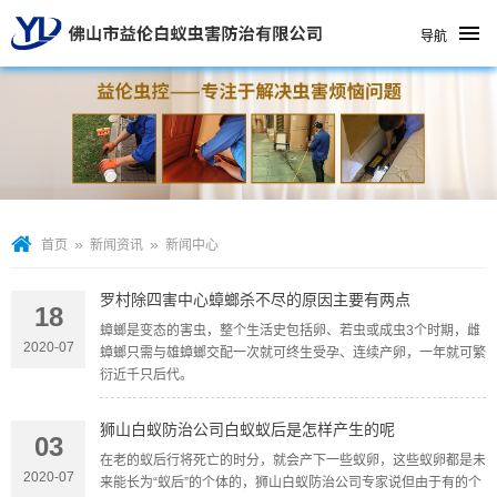
导航
»
»
首页
新闻资讯
新闻中心
罗村除四害中心蟑螂杀不尽的原因主要有两点
18
蟑螂是变态的害虫，整个生活史包括卵、若虫或成虫3个时期，雌
2020-07
蟑螂只需与雄蟑螂交配一次就可终生受孕、连续产卵，一年就可繁
衍近千只后代。
狮山白蚁防治公司白蚁蚁后是怎样产生的呢
03
在老的蚁后行将死亡的时分，就会产下一些蚁卵，这些蚁卵都是未
2020-07
来能长为“蚁后”的个体的，狮山白蚁防治公司专家说但由于有的个