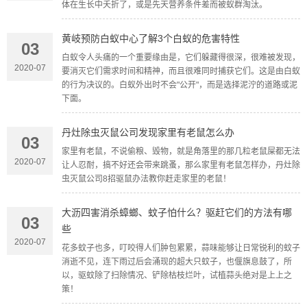
体在生长中夭折了，或是先天营养条件差而被蚁群淘汰。
黄岐预防白蚁中心了解3个白蚁的危害特性
03
白蚁令人头痛的一个重要缘由是，它们躲藏得很深，很难被发现，
2020-07
要消灭它们需求时间和精神，而且很难同时捕获它们。这是由白蚁
的行为决议的。白蚁外出时不会"公开"，而是选择泥泞的道路或泥
下面。
丹灶除虫灭鼠公司发现家里有老鼠怎么办
03
家里有老鼠，不说偷粮、毁物，就是角落里的那几粒老鼠屎都无法
2020-07
让人忍耐，搞不好还会带来跳蚤，那么家里有老鼠怎样办，丹灶除
虫灭鼠公司8招驱鼠办法教你赶走家里的老鼠！
大沥四害消杀蟑螂、蚊子怕什么？驱赶它们的方法有哪
03
些
2020-07
花多蚊子也多，叮咬得人们肿包累累，蒜味能够让日常锐利的蚊子
消逝不见，连下雨过后会涌现的超大只蚊子，也偃旗息鼓了，所
以，驱蚊除了扫除情况、铲除枯枝烂叶，试植蒜头绝对是上上之
策！