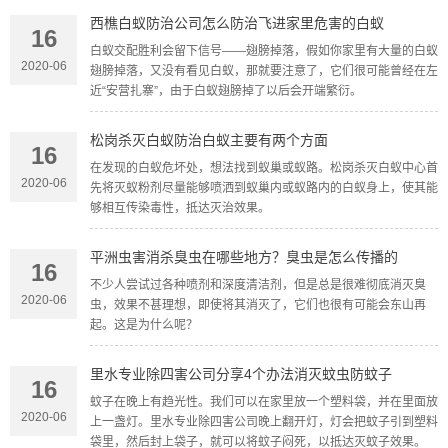
西樵白蚁防治公司怎么防治飞进家里危害的白蚁
16
白蚁交配胜利会留下信号——翅膀掉落，假如你家里有大量的白蚁
2020-06
翅膀掉落，又没有看见白蚁，那就要注意了，它们很可能曾经在左
近“安营扎寨”，由于白蚁翅膀掉了以后会开端繁衍。
松岗杀灭白蚁防治白蚁主要有两个方面
16
在发现的白蚁危坏处，想法找到蚁巢或蚁路。松岗杀灭白蚁中心首
2020-06
先将灭蚁粉剂尽量能够喷洒到蚁巢内或蚁路内的白蚁身上，使其能
够相互传染毒性，抵达灭治效果。
平洲虫害消杀臭虫在哪些地方？臭虫是怎么传播的
16
不少人尝试过各种喷剂和深度清洁剂，但是总是很难彻底消灭臭
2020-06
虫，效果不甚理想，即使将其消灭了，它们也很有可能会东山再
起。这是为什么呢？
里水专业除四害公司分享4个办法消灭蚊虫防蚊子
16
蚊子在晚上有趋光性。我们可以在家里放一个塑料袋，并在里面放
2020-06
上一盏灯。里水专业除四害公司晚上翻开灯，灯会把蚊子引到塑料
袋里，然后封上袋子，就可以将蚊子闷死，以抵达灭蚊子效果。